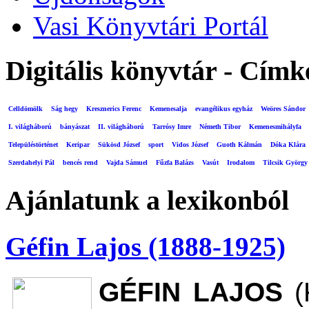
Vasi Könyvtári Portál
Digitális könyvtár - Címk
Celldömölk
Ság hegy
Kresznerics Ferenc
Kemenesalja
evangélikus egyház
Weöres Sándor
I. világháború
bányászat
II. világháború
Tarrósy Imre
Németh Tibor
Kemenesmihályfa
Településtörténet
Keripar
Sükösd József
sport
Vidos József
Guoth Kálmán
Dóka Klára
Szerdahelyi Pál
bencés rend
Vajda Sámuel
Fűzfa Balázs
Vasút
Irodalom
Tilcsik György
Ajánlatunk a lexikonból
Géfin Lajos (1888-1925)
GÉFIN LAJOS
(K