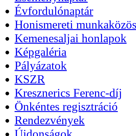
Évfordulónaptár
Honismereti munkaközös
Kemenesaljai honlapok
Képgaléria
Pályázatok
KSZR
Kresznerics Ferenc-díj
Önkéntes regisztráció
Rendezvények
Újdonságok