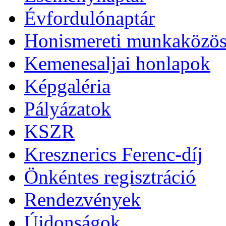
Évfordulónaptár
Honismereti munkaközös
Kemenesaljai honlapok
Képgaléria
Pályázatok
KSZR
Kresznerics Ferenc-díj
Önkéntes regisztráció
Rendezvények
Újdonságok