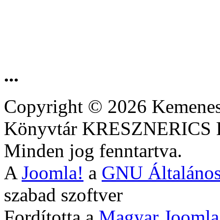
...
Copyright © 2026 Kemenesa
Könyvtár KRESZNERIC
Minden jog fenntartva.
A
Joomla!
a
GNU Általános
szabad szoftver
Fordította a
Magyar Joomla