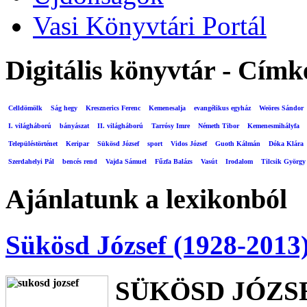
Vasi Könyvtári Portál
Digitális könyvtár - Címk
Celldömölk
Ság hegy
Kresznerics Ferenc
Kemenesalja
evangélikus egyház
Weöres Sándor
I. világháború
bányászat
II. világháború
Tarrósy Imre
Németh Tibor
Kemenesmihályfa
Településtörténet
Keripar
Sükösd József
sport
Vidos József
Guoth Kálmán
Dóka Klára
Szerdahelyi Pál
bencés rend
Vajda Sámuel
Fűzfa Balázs
Vasút
Irodalom
Tilcsik György
Ajánlatunk a lexikonból
Sükösd József (1928-2013
SÜKÖSD JÓZS