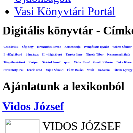
Vasi Könyvtári Portál
Digitális könyvtár - Címk
Celldömölk
Ság hegy
Kresznerics Ferenc
Kemenesalja
evangélikus egyház
Weöres Sándor
I. világháború
bányászat
II. világháború
Tarrósy Imre
Németh Tibor
Kemenesmihályfa
Településtörténet
Keripar
Sükösd József
sport
Vidos József
Guoth Kálmán
Dóka Klára
Szerdahelyi Pál
bencés rend
Vajda Sámuel
Fűzfa Balázs
Vasút
Irodalom
Tilcsik György
Ajánlatunk a lexikonból
Vidos József
VIDOS JÓZSEF