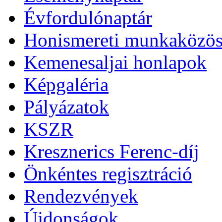
Évfordulónaptár
Honismereti munkaközös
Kemenesaljai honlapok
Képgaléria
Pályázatok
KSZR
Kresznerics Ferenc-díj
Önkéntes regisztráció
Rendezvények
Újdonságok