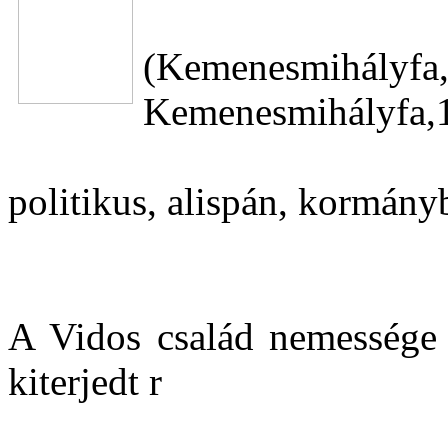
(Kemenesmihál
Kemenesmihályfa,1
politikus, alispán, kormány
A Vidos család nemessége a
kiterjedt r
...