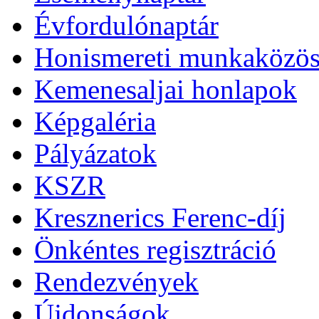
Évfordulónaptár
Honismereti munkaközös
Kemenesaljai honlapok
Képgaléria
Pályázatok
KSZR
Kresznerics Ferenc-díj
Önkéntes regisztráció
Rendezvények
Újdonságok