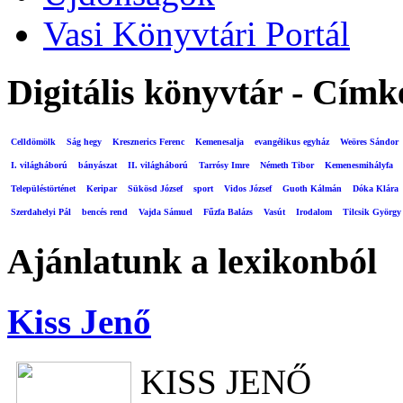
Vasi Könyvtári Portál
Digitális könyvtár - Címk
Celldömölk
Ság hegy
Kresznerics Ferenc
Kemenesalja
evangélikus egyház
Weöres Sándor
I. világháború
bányászat
II. világháború
Tarrósy Imre
Németh Tibor
Kemenesmihályfa
Településtörténet
Keripar
Sükösd József
sport
Vidos József
Guoth Kálmán
Dóka Klára
Szerdahelyi Pál
bencés rend
Vajda Sámuel
Fűzfa Balázs
Vasút
Irodalom
Tilcsik György
Ajánlatunk a lexikonból
Kiss Jenő
KISS JENŐ