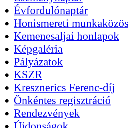
Évfordulónaptár
Honismereti munkaközös
Kemenesaljai honlapok
Képgaléria
Pályázatok
KSZR
Kresznerics Ferenc-díj
Önkéntes regisztráció
Rendezvények
Újdonságok