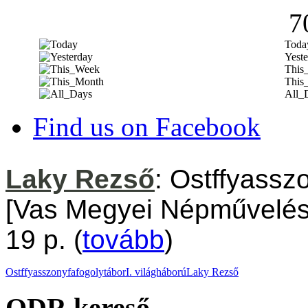
7
Toda
Yeste
This
This
All_
Find us on Facebook
Laky Rezső
: Ostffyasszo
[Vas Megyei Népművelési
19 p. (
tovább
)
Ostffyasszonyfa
fogolytábor
I. világháború
Laky Rezső
ODR kereső