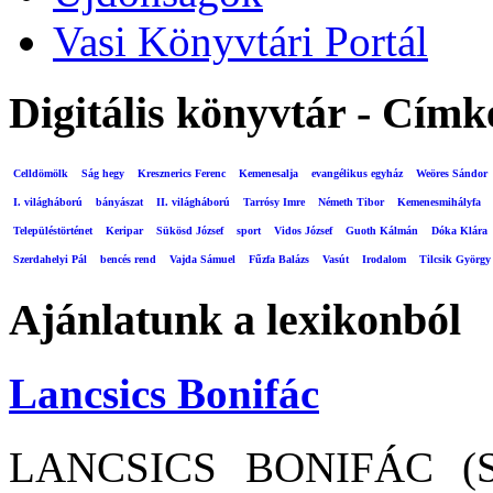
Vasi Könyvtári Portál
Digitális könyvtár - Címk
Celldömölk
Ság hegy
Kresznerics Ferenc
Kemenesalja
evangélikus egyház
Weöres Sándor
I. világháború
bányászat
II. világháború
Tarrósy Imre
Németh Tibor
Kemenesmihályfa
Településtörténet
Keripar
Sükösd József
sport
Vidos József
Guoth Kálmán
Dóka Klára
Szerdahelyi Pál
bencés rend
Vajda Sámuel
Fűzfa Balázs
Vasút
Irodalom
Tilcsik György
Ajánlatunk a lexikonból
Lancsics Bonifác
LANCSICS BONIFÁC (Sz