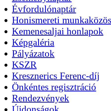
Évfordulónaptár
Honismereti munkaközös
Kemenesaljai honlapok
Képgaléria
Pályázatok
KSZR
Kresznerics Ferenc-díj
Önkéntes regisztráció
Rendezvények
Újdonságok