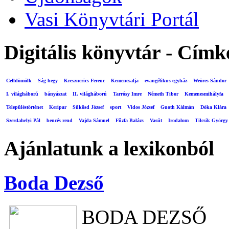
Vasi Könyvtári Portál
Digitális könyvtár - Címk
Celldömölk
Ság hegy
Kresznerics Ferenc
Kemenesalja
evangélikus egyház
Weöres Sándor
I. világháború
bányászat
II. világháború
Tarrósy Imre
Németh Tibor
Kemenesmihályfa
Településtörténet
Keripar
Sükösd József
sport
Vidos József
Guoth Kálmán
Dóka Klára
Szerdahelyi Pál
bencés rend
Vajda Sámuel
Fűzfa Balázs
Vasút
Irodalom
Tilcsik György
Ajánlatunk a lexikonból
Boda Dezső
BODA DEZSŐ