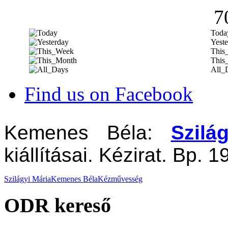
7
Toda
Yeste
This
This
All_
Find us on Facebook
Kemenes Béla:
Szilá
kiállításai. Kézirat. Bp. 
Szilágyi Mária
Kemenes Béla
Kézművesség
ODR kereső