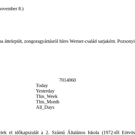
november 8.)
a áttelepült, zongoragyártásról híres Werner-család sarjaként. Pozsony
7014060
Today
Yesterday
This_Week
This_Month
All_Days
ztek el időkapszulát a 2. Számú Általános Iskola (1972-től Eötv