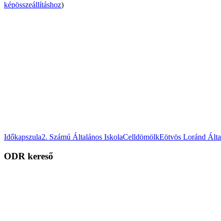
képösszeállításhoz
)
Időkapszula
2. Számú Általános Iskola
Celldömölk
Eötvös Loránd Álta
ODR kereső