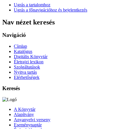
Ugrás a tartalomhoz
Ugrás a főnavigációhoz és bejelentkezés
Nav nézet keresés
Navigáció
Címlap
Katalógus
Digitális Könyvtár
Életrajzi lexikon
Szolgáltatások
Nyitva tartás
Elérhetőségek
Keresés
A Könyvtár
Alapítvány
Anyanyelvi verseny
Eseménynaptár