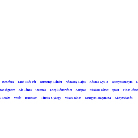
Bencések
Edvi Illés Pál
Berzsenyi Dániel
Nádasdy Lajos
Káldos Gyula
Ostffyasszonyfa
D
abadságharc
Kis János
Oktatás
Településtörténet
Keripar
Sükösd József
sport
Vidos Józse
a Balázs
Vasút
Irodalom
Tilcsik György
Mikes János
Medgyes Magdolna
Könyvkiadás