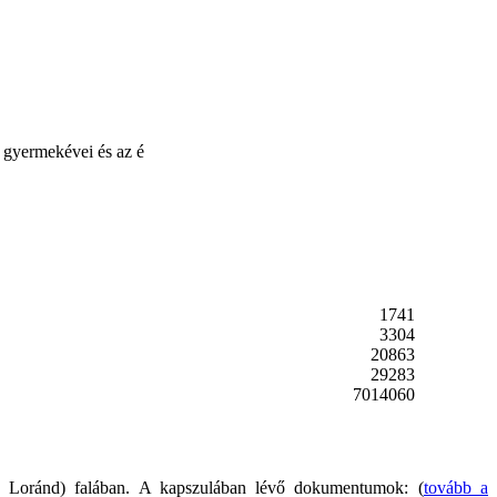
i gyermekévei és az é
1741
3304
20863
29283
7014060
ös Loránd) falában. A kapszulában lévő dokumentumok: (
tovább a