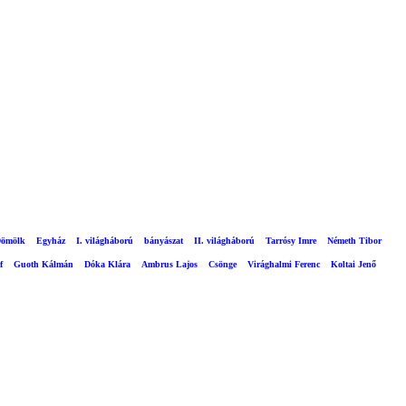
ömölk
Egyház
I. világháború
bányászat
II. világháború
Tarrósy Imre
Németh Tibor
f
Guoth Kálmán
Dóka Klára
Ambrus Lajos
Csönge
Virághalmi Ferenc
Koltai Jenő