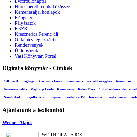
Évfordulónaptár
Honismereti munkaközösség
Kemenesaljai honlapok
Képgaléria
Pályázatok
KSZR
Kresznerics Ferenc-díj
Önkéntes regisztráció
Rendezvények
Újdonságok
Vasi Könyvtári Portál
Digitális könyvtár - Címkék
Celldömölk
Ság hegy
Kresznerics Ferenc
Kemenesalja
evangélikus egyház
Weöres Sándor
Kemenesmihályfa
Majthényi László
Kézművesség
Kühár Flóris
1848-49-es forradalom és sz
Németh Andor
Kapiller Ferenc
Régészet
Szerdahelyi Pál
bencés rend
Vajda Sámuel
Fűzf
Ajánlatunk a lexikonból
Werner Alajos
WERNER ALAJOS