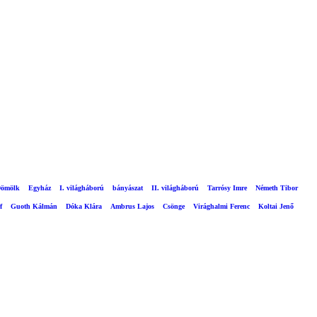
ömölk
Egyház
I. világháború
bányászat
II. világháború
Tarrósy Imre
Németh Tibor
f
Guoth Kálmán
Dóka Klára
Ambrus Lajos
Csönge
Virághalmi Ferenc
Koltai Jenő