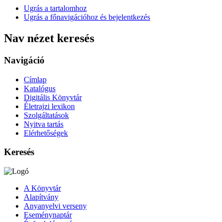
Ugrás a tartalomhoz
Ugrás a főnavigációhoz és bejelentkezés
Nav nézet keresés
Navigáció
Címlap
Katalógus
Digitális Könyvtár
Életrajzi lexikon
Szolgáltatások
Nyitva tartás
Elérhetőségek
Keresés
A Könyvtár
Alapítvány
Anyanyelvi verseny
Eseménynaptár