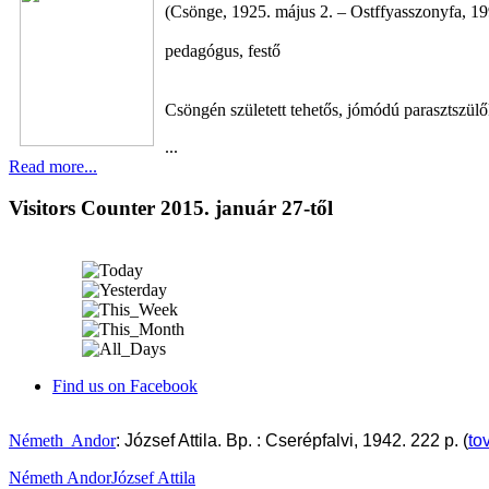
(Csönge, 1925. május 2. – Ostffyasszonyfa, 19
pedagógus, festő
Csöngén született tehetős, jómódú parasztszül
...
Read more...
Visitors Counter 2015. január 27-től
Find us on Facebook
Németh
Andor
: József Attila. Bp. : Cserépfalvi, 1942. 222 p. (
to
Németh Andor
József Attila