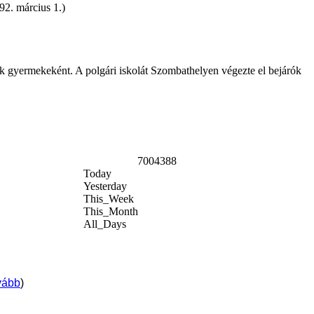
92. március 1.)
ők gyermekeként. A polgári iskolát Szombathelyen végezte el bejárók
7004388
Today
Yesterday
This_Week
This_Month
All_Days
vább
)