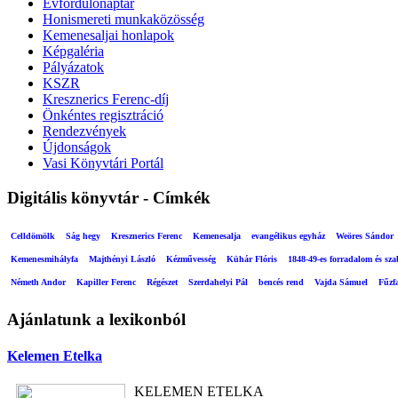
Évfordulónaptár
Honismereti munkaközösség
Kemenesaljai honlapok
Képgaléria
Pályázatok
KSZR
Kresznerics Ferenc-díj
Önkéntes regisztráció
Rendezvények
Újdonságok
Vasi Könyvtári Portál
Digitális könyvtár - Címkék
Celldömölk
Ság hegy
Kresznerics Ferenc
Kemenesalja
evangélikus egyház
Weöres Sándor
Kemenesmihályfa
Majthényi László
Kézművesség
Kühár Flóris
1848-49-es forradalom és sz
Németh Andor
Kapiller Ferenc
Régészet
Szerdahelyi Pál
bencés rend
Vajda Sámuel
Fűzf
Ajánlatunk a lexikonból
Kelemen Etelka
KELEMEN ETELKA