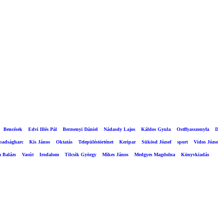
Bencések
Edvi Illés Pál
Berzsenyi Dániel
Nádasdy Lajos
Káldos Gyula
Ostffyasszonyfa
D
abadságharc
Kis János
Oktatás
Településtörténet
Keripar
Sükösd József
sport
Vidos Józse
a Balázs
Vasút
Irodalom
Tilcsik György
Mikes János
Medgyes Magdolna
Könyvkiadás