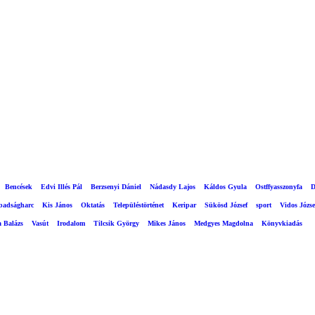
Bencések
Edvi Illés Pál
Berzsenyi Dániel
Nádasdy Lajos
Káldos Gyula
Ostffyasszonyfa
D
abadságharc
Kis János
Oktatás
Településtörténet
Keripar
Sükösd József
sport
Vidos Józse
a Balázs
Vasút
Irodalom
Tilcsik György
Mikes János
Medgyes Magdolna
Könyvkiadás