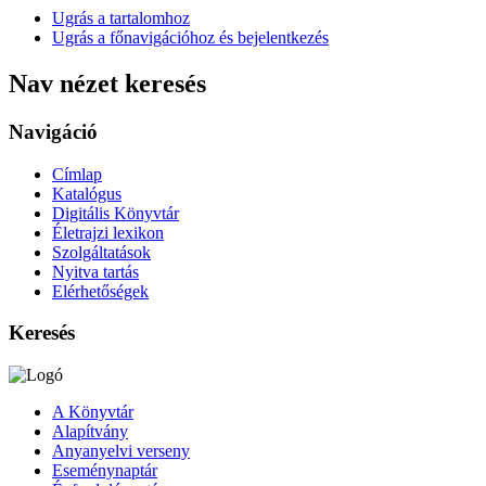
Ugrás a tartalomhoz
Ugrás a főnavigációhoz és bejelentkezés
Nav nézet keresés
Navigáció
Címlap
Katalógus
Digitális Könyvtár
Életrajzi lexikon
Szolgáltatások
Nyitva tartás
Elérhetőségek
Keresés
A Könyvtár
Alapítvány
Anyanyelvi verseny
Eseménynaptár