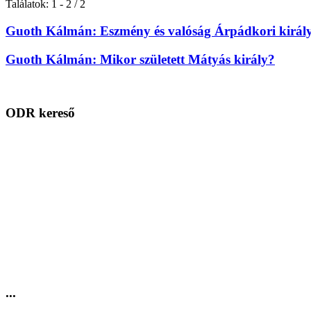
Találatok: 1 - 2 / 2
Guoth Kálmán: Eszmény és valóság Árpádkori királ
Guoth Kálmán: Mikor született Mátyás király?
ODR kereső
...