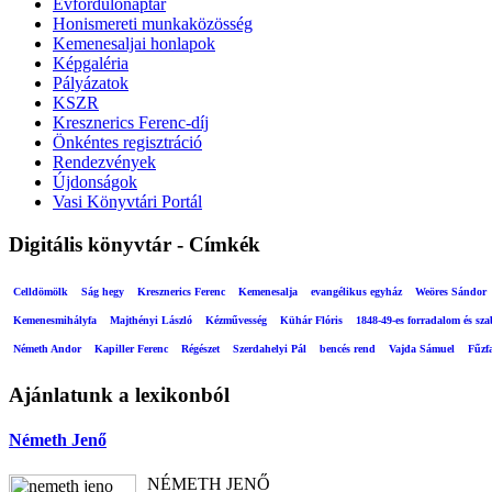
Évfordulónaptár
Honismereti munkaközösség
Kemenesaljai honlapok
Képgaléria
Pályázatok
KSZR
Kresznerics Ferenc-díj
Önkéntes regisztráció
Rendezvények
Újdonságok
Vasi Könyvtári Portál
Digitális könyvtár - Címkék
Celldömölk
Ság hegy
Kresznerics Ferenc
Kemenesalja
evangélikus egyház
Weöres Sándor
Kemenesmihályfa
Majthényi László
Kézművesség
Kühár Flóris
1848-49-es forradalom és sz
Németh Andor
Kapiller Ferenc
Régészet
Szerdahelyi Pál
bencés rend
Vajda Sámuel
Fűzf
Ajánlatunk a lexikonból
Németh Jenő
NÉMETH JENŐ