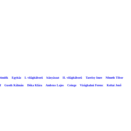
ömölk
Egyház
I. világháború
bányászat
II. világháború
Tarrósy Imre
Németh Tibor
f
Guoth Kálmán
Dóka Klára
Ambrus Lajos
Csönge
Virághalmi Ferenc
Koltai Jenő