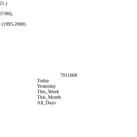
21.)
67/89),
e (1995-2000)
7011668
Today
Yesterday
This_Week
This_Month
All_Days