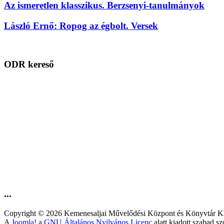
Az ismeretlen klasszikus. Berzsenyi-tanulmányok
László Ernő: Ropog az égbolt. Versek
ODR kereső
...
Copyright © 2026 Kemenesaljai Művelődési Központ és Könyv
A
Joomla!
a
GNU Általános Nyilvános Licenc
alatt kiadott szabad sz