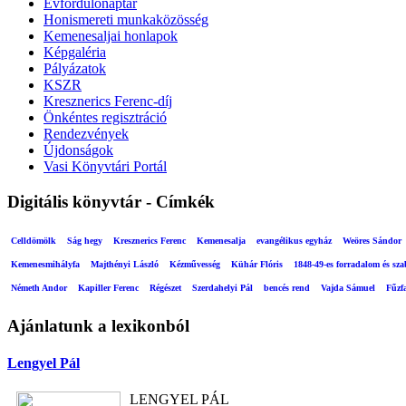
Évfordulónaptár
Honismereti munkaközösség
Kemenesaljai honlapok
Képgaléria
Pályázatok
KSZR
Kresznerics Ferenc-díj
Önkéntes regisztráció
Rendezvények
Újdonságok
Vasi Könyvtári Portál
Digitális könyvtár - Címkék
Celldömölk
Ság hegy
Kresznerics Ferenc
Kemenesalja
evangélikus egyház
Weöres Sándor
Kemenesmihályfa
Majthényi László
Kézművesség
Kühár Flóris
1848-49-es forradalom és sz
Németh Andor
Kapiller Ferenc
Régészet
Szerdahelyi Pál
bencés rend
Vajda Sámuel
Fűzf
Ajánlatunk a lexikonból
Lengyel Pál
LENGYEL PÁL