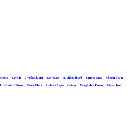
ömölk
Egyház
I. világháború
bányászat
II. világháború
Tarrósy Imre
Németh Tibor
f
Guoth Kálmán
Dóka Klára
Ambrus Lajos
Csönge
Virághalmi Ferenc
Koltai Jenő