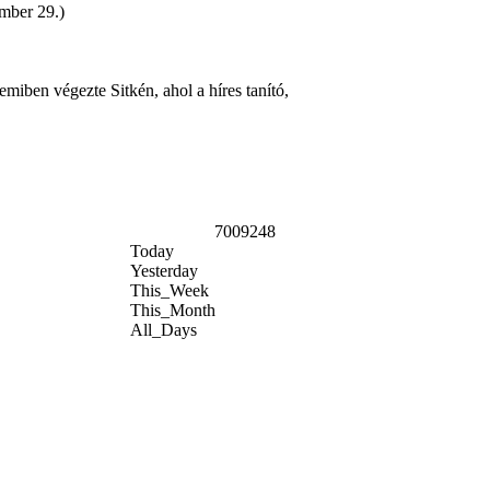
ember 29.)
emiben végezte Sitkén, ahol a híres tanító,
7009248
Today
Yesterday
This_Week
This_Month
All_Days