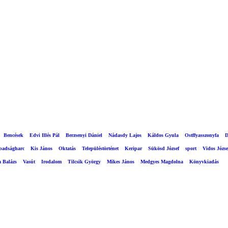
Bencések
Edvi Illés Pál
Berzsenyi Dániel
Nádasdy Lajos
Káldos Gyula
Ostffyasszonyfa
D
abadságharc
Kis János
Oktatás
Településtörténet
Keripar
Sükösd József
sport
Vidos Józse
a Balázs
Vasút
Irodalom
Tilcsik György
Mikes János
Medgyes Magdolna
Könyvkiadás