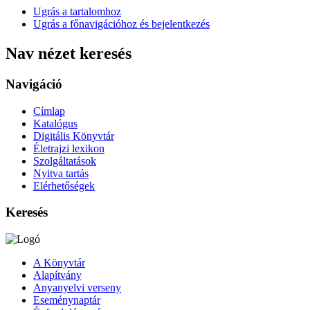
Ugrás a tartalomhoz
Ugrás a főnavigációhoz és bejelentkezés
Nav nézet keresés
Navigáció
Címlap
Katalógus
Digitális Könyvtár
Életrajzi lexikon
Szolgáltatások
Nyitva tartás
Elérhetőségek
Keresés
A Könyvtár
Alapítvány
Anyanyelvi verseny
Eseménynaptár