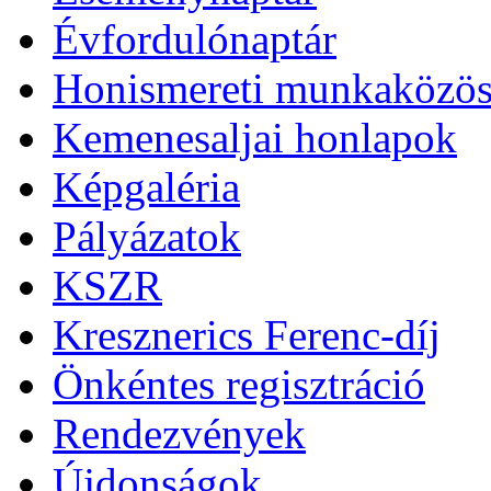
Évfordulónaptár
Honismereti munkaközös
Kemenesaljai honlapok
Képgaléria
Pályázatok
KSZR
Kresznerics Ferenc-díj
Önkéntes regisztráció
Rendezvények
Újdonságok