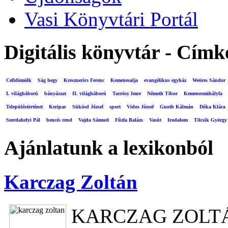
Vasi Könyvtári Portál
Digitális könyvtár - Címk
Celldömölk
Ság hegy
Kresznerics Ferenc
Kemenesalja
evangélikus egyház
Weöres Sándor
I. világháború
bányászat
II. világháború
Tarrósy Imre
Németh Tibor
Kemenesmihályfa
Településtörténet
Keripar
Sükösd József
sport
Vidos József
Guoth Kálmán
Dóka Klára
Szerdahelyi Pál
bencés rend
Vajda Sámuel
Fűzfa Balázs
Vasút
Irodalom
Tilcsik György
Ajánlatunk a lexikonból
Karczag Zoltán
KARCZAG ZOL