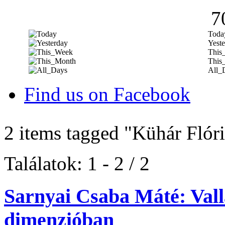
7
Toda
Yeste
This
This
All_
Find us on Facebook
2 items tagged
"Kühár Flóri
Találatok: 1 - 2 / 2
Sarnyai Csaba Máté: Vallá
dimenzióban