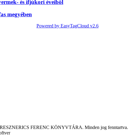
rmek- és ifjúkori éveiből
Vas megyében
Powered by EasyTagCloud v2.6
tár KRESZNERICS FERENC KÖNYVTÁRA. Minden jog fenntartva.
oftver