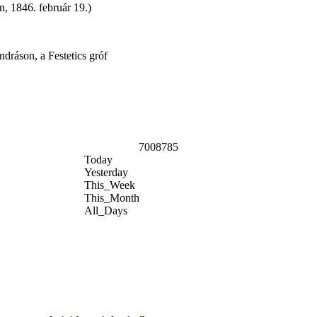
, 1846. február 19.)
dráson, a Festetics gróf
7008785
Today
Yesterday
This_Week
This_Month
All_Days