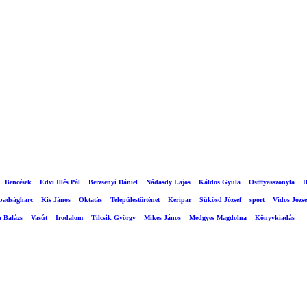
Bencések
Edvi Illés Pál
Berzsenyi Dániel
Nádasdy Lajos
Káldos Gyula
Ostffyasszonyfa
D
abadságharc
Kis János
Oktatás
Településtörténet
Keripar
Sükösd József
sport
Vidos Józse
a Balázs
Vasút
Irodalom
Tilcsik György
Mikes János
Medgyes Magdolna
Könyvkiadás