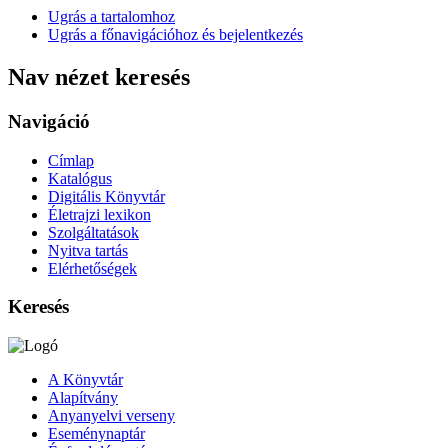
Ugrás a tartalomhoz
Ugrás a főnavigációhoz és bejelentkezés
Nav nézet keresés
Navigáció
Címlap
Katalógus
Digitális Könyvtár
Életrajzi lexikon
Szolgáltatások
Nyitva tartás
Elérhetőségek
Keresés
A Könyvtár
Alapítvány
Anyanyelvi verseny
Eseménynaptár