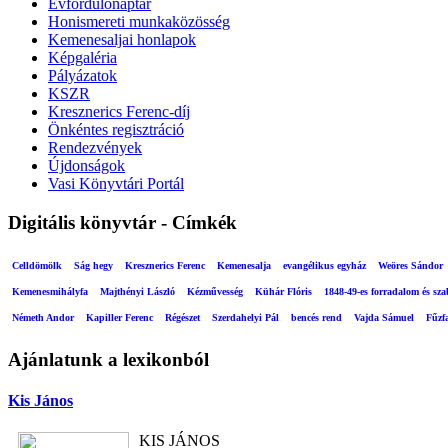
Évfordulónaptár
Honismereti munkaközösség
Kemenesaljai honlapok
Képgaléria
Pályázatok
KSZR
Kresznerics Ferenc-díj
Önkéntes regisztráció
Rendezvények
Újdonságok
Vasi Könyvtári Portál
Digitális könyvtár - Címkék
Celldömölk
Ság hegy
Kresznerics Ferenc
Kemenesalja
evangélikus egyház
Weöres Sándor
Kemenesmihályfa
Majthényi László
Kézművesség
Kühár Flóris
1848-49-es forradalom és sz
Németh Andor
Kapiller Ferenc
Régészet
Szerdahelyi Pál
bencés rend
Vajda Sámuel
Fűzf
Ajánlatunk a lexikonból
Kis János
KIS JÁNOS