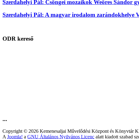
Szerdahelyi Pál: Csöngei mozaikok Weöres Sándor gye
Szerdahelyi Pál: A magyar irodalom zarándokhelye 
ODR kereső
...
Copyright © 2026 Kemenesaljai Művelődési Központ és Könyv
A
Joomla!
a
GNU Általános Nyilvános Licenc
alatt kiadott szabad sz