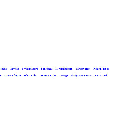
ömölk
Egyház
I. világháború
bányászat
II. világháború
Tarrósy Imre
Németh Tibor
f
Guoth Kálmán
Dóka Klára
Ambrus Lajos
Csönge
Virághalmi Ferenc
Koltai Jenő