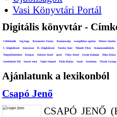
Vasi Könyvtári Portál
Digitális könyvtár - Címk
Celldömölk
Ság hegy
Kresznerics Ferenc
Kemenesalja
evangélikus egyház
Weöres Sándor
I. világháború
bányászat
II. világháború
Tarrósy Imre
Németh Tibor
Kemenesmihályfa
Településtörténet
Keripar
Sükösd József
sport
Vidos József
Guoth Kálmán
Dóka Klára
Szerdahelyi Pál
bencés rend
Vajda Sámuel
Fűzfa Balázs
Vasút
Irodalom
Tilcsik György
Ajánlatunk a lexikonból
Csapó Jenő
CSAPÓ JENŐ (Ki