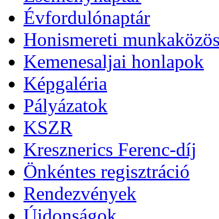
Évfordulónaptár
Honismereti munkaközös
Kemenesaljai honlapok
Képgaléria
Pályázatok
KSZR
Kresznerics Ferenc-díj
Önkéntes regisztráció
Rendezvények
Újdonságok