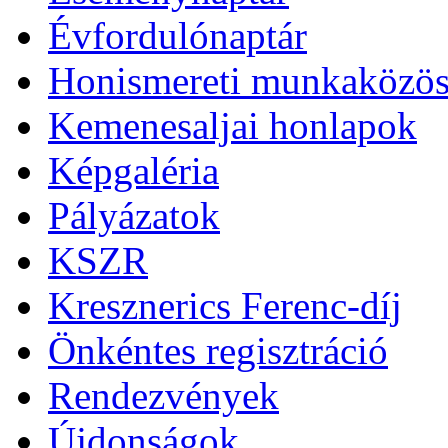
Évfordulónaptár
Honismereti munkaközös
Kemenesaljai honlapok
Képgaléria
Pályázatok
KSZR
Kresznerics Ferenc-díj
Önkéntes regisztráció
Rendezvények
Újdonságok