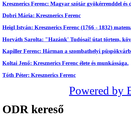
Kresznerics Ferenc: Magyar szótár gyökérrenddel és 
Dobri Mária: Kresznerics Ferenc
Heigl István: Kresznerics Ferenc (1766 - 1832) mate
Horváth Sarolta: "Hazánk' Tudósai! útat törtem, köv
Kapiller Ferenc: Hárman a szombathelyi püspökvárbó
Koltai Jenő: Kresznerics Ferenc élete és munkássága.
Tóth Péter: Kresznerics Ferenc
Powered by 
ODR kereső