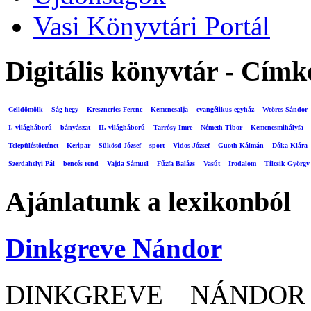
Vasi Könyvtári Portál
Digitális könyvtár - Címk
Celldömölk
Ság hegy
Kresznerics Ferenc
Kemenesalja
evangélikus egyház
Weöres Sándor
I. világháború
bányászat
II. világháború
Tarrósy Imre
Németh Tibor
Kemenesmihályfa
Településtörténet
Keripar
Sükösd József
sport
Vidos József
Guoth Kálmán
Dóka Klára
Szerdahelyi Pál
bencés rend
Vajda Sámuel
Fűzfa Balázs
Vasút
Irodalom
Tilcsik György
Ajánlatunk a lexikonból
Dinkgreve Nándor
DINKGREVE NÁNDOR (