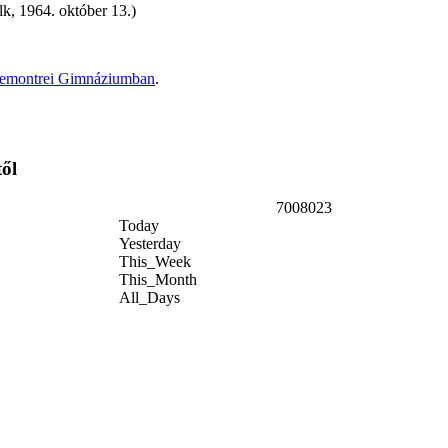
k, 1964. október 13.)
Premontrei Gimnáziumban
.
től
7008023
Today
Yesterday
This_Week
This_Month
All_Days