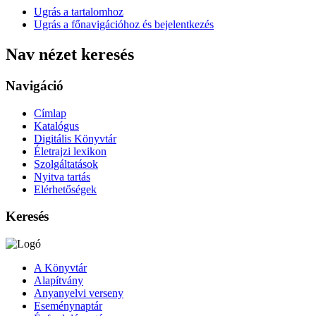
Ugrás a tartalomhoz
Ugrás a főnavigációhoz és bejelentkezés
Nav nézet keresés
Navigáció
Címlap
Katalógus
Digitális Könyvtár
Életrajzi lexikon
Szolgáltatások
Nyitva tartás
Elérhetőségek
Keresés
A Könyvtár
Alapítvány
Anyanyelvi verseny
Eseménynaptár