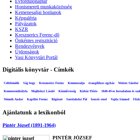
Évfordulónaptár
Honismereti munkaközösség
Kemenesaljai honlapok
Képgaléria
Pályázatok
KSZR
Kresznerics Ferenc-díj
Önkéntes regisztráció
Rendezvények
Újdonságok
Vasi Könyvtári Portál
Digitális könyvtár - Címkék
Celldömölk
Ság hegy
Kresznerics Ferenc
Kemenesalja
evangélikus egyház
Weöres Sándor
Kemenesmihályfa
Majthényi László
Kézművesség
Kühár Flóris
1848-49-es forradalom és sz
Németh Andor
Kapiller Ferenc
Régészet
Szerdahelyi Pál
bencés rend
Vajda Sámuel
Fűzf
Ajánlatunk a lexikonból
Pintér József (1891-1964)
PINTÉR JÓZSEF