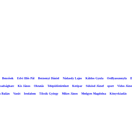
Bencések
Edvi Illés Pál
Berzsenyi Dániel
Nádasdy Lajos
Káldos Gyula
Ostffyasszonyfa
D
abadságharc
Kis János
Oktatás
Településtörténet
Keripar
Sükösd József
sport
Vidos Józse
a Balázs
Vasút
Irodalom
Tilcsik György
Mikes János
Medgyes Magdolna
Könyvkiadás