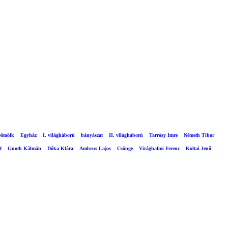
ömölk
Egyház
I. világháború
bányászat
II. világháború
Tarrósy Imre
Németh Tibor
f
Guoth Kálmán
Dóka Klára
Ambrus Lajos
Csönge
Virághalmi Ferenc
Koltai Jenő