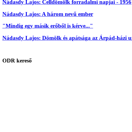
Nádasdy Lajos: Celldömölk forradalmi napjai - 1956
Nádasdy Lajos: A három nevű ember
"Mindig egy másik erőből is kérve..."
Nádasdy Lajos: Dömölk és apátsága az Árpád-házi 
ODR kereső