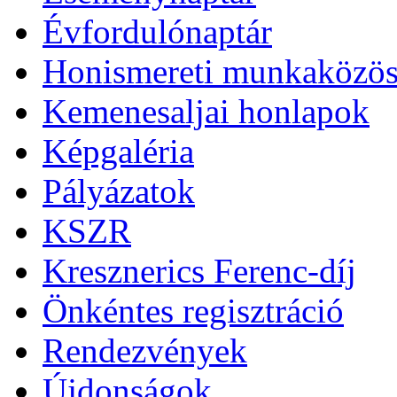
Évfordulónaptár
Honismereti munkaközös
Kemenesaljai honlapok
Képgaléria
Pályázatok
KSZR
Kresznerics Ferenc-díj
Önkéntes regisztráció
Rendezvények
Újdonságok