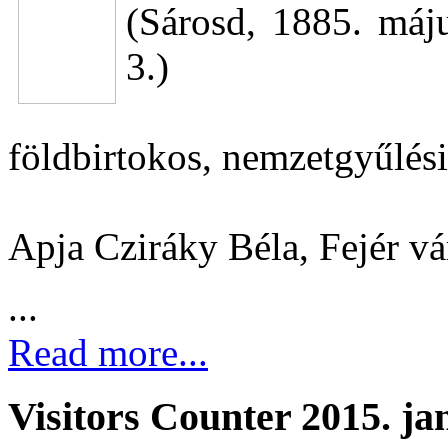
(Sárosd, 1885. máj
3.)
földbirtokos, nemzetgyűlési
Apja Cziráky Béla, Fejér v
...
Read more...
Visitors Counter 2015. ja