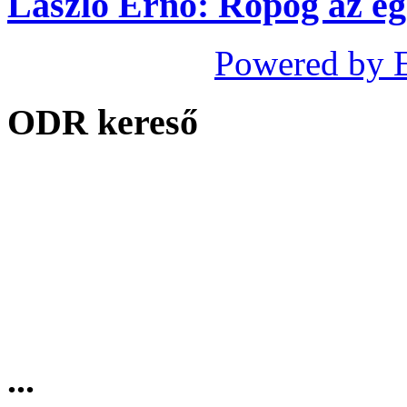
László Ernő: Ropog az ég
Powered by 
ODR kereső
...