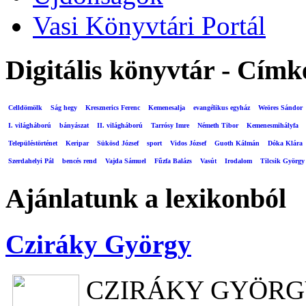
Vasi Könyvtári Portál
Digitális könyvtár - Címk
Celldömölk
Ság hegy
Kresznerics Ferenc
Kemenesalja
evangélikus egyház
Weöres Sándor
I. világháború
bányászat
II. világháború
Tarrósy Imre
Németh Tibor
Kemenesmihályfa
Településtörténet
Keripar
Sükösd József
sport
Vidos József
Guoth Kálmán
Dóka Klára
Szerdahelyi Pál
bencés rend
Vajda Sámuel
Fűzfa Balázs
Vasút
Irodalom
Tilcsik György
Ajánlatunk a lexikonból
Cziráky György
CZIRÁKY GYÖR