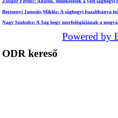
Zongor Ferenc: Adatok, emlékezések a volt sághegyi 
Berzsenyi Janosits Miklós: A sághegyi bazaltbánya leír
Nagy Szabolcs: A Ság hegy morfológiájának a megvál
Powered by 
ODR kereső