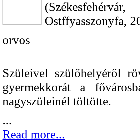
(Székesfehérv
Ostffyasszonyfa, 20
orvos
Szüleivel szülőhelyéről rö
gyermekkorát a fővárosba
nagyszüleinél töltötte.
...
Read more...