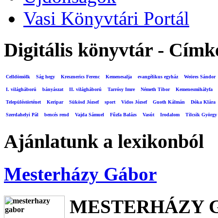
Vasi Könyvtári Portál
Digitális könyvtár - Címk
Celldömölk
Ság hegy
Kresznerics Ferenc
Kemenesalja
evangélikus egyház
Weöres Sándor
I. világháború
bányászat
II. világháború
Tarrósy Imre
Németh Tibor
Kemenesmihályfa
Településtörténet
Keripar
Sükösd József
sport
Vidos József
Guoth Kálmán
Dóka Klára
Szerdahelyi Pál
bencés rend
Vajda Sámuel
Fűzfa Balázs
Vasút
Irodalom
Tilcsik György
Ajánlatunk a lexikonból
Mesterházy Gábor
MESTERHÁZY 