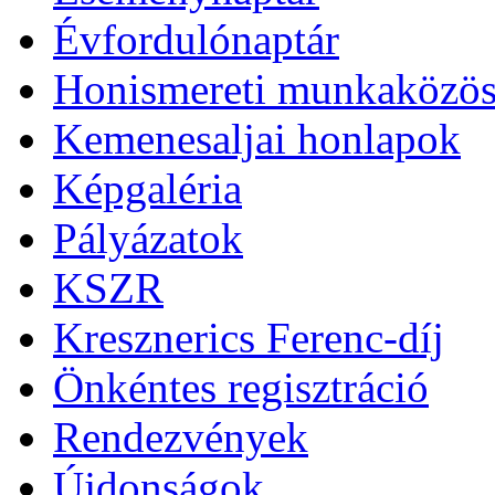
Évfordulónaptár
Honismereti munkaközös
Kemenesaljai honlapok
Képgaléria
Pályázatok
KSZR
Kresznerics Ferenc-díj
Önkéntes regisztráció
Rendezvények
Újdonságok