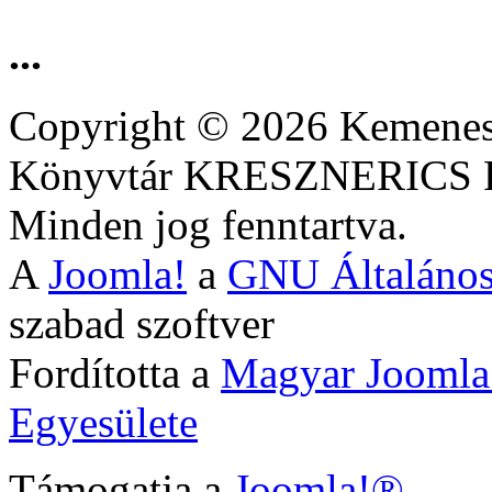
...
Copyright © 2026 Kemenesa
Könyvtár KRESZNERIC
Minden jog fenntartva.
A
Joomla!
a
GNU Általános
szabad szoftver
Fordította a
Magyar Joomla
Egyesülete
Támogatja a
Joomla!®