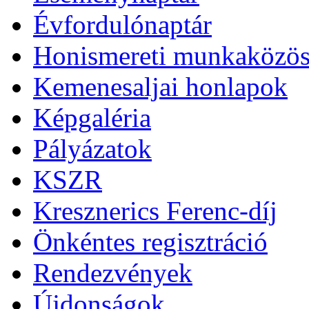
Évfordulónaptár
Honismereti munkaközös
Kemenesaljai honlapok
Képgaléria
Pályázatok
KSZR
Kresznerics Ferenc-díj
Önkéntes regisztráció
Rendezvények
Újdonságok