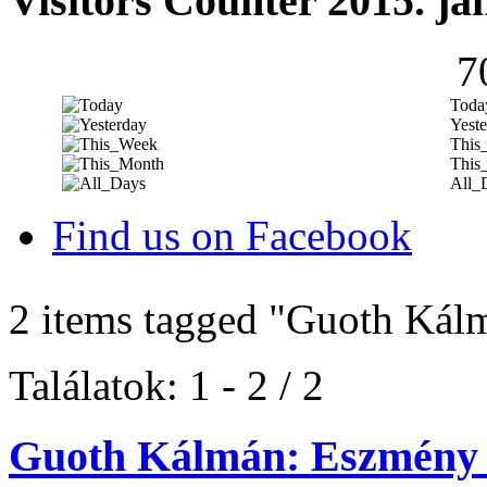
Visitors Counter 2015. ja
7
Toda
Yeste
This
This
All_
Find us on Facebook
2 items tagged
"Guoth Kál
Találatok: 1 - 2 / 2
Guoth Kálmán: Eszmény 