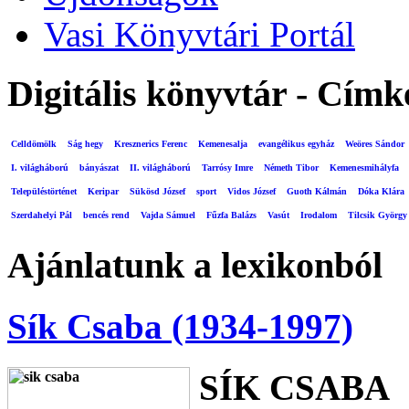
Vasi Könyvtári Portál
Digitális könyvtár - Címk
Celldömölk
Ság hegy
Kresznerics Ferenc
Kemenesalja
evangélikus egyház
Weöres Sándor
I. világháború
bányászat
II. világháború
Tarrósy Imre
Németh Tibor
Kemenesmihályfa
Településtörténet
Keripar
Sükösd József
sport
Vidos József
Guoth Kálmán
Dóka Klára
Szerdahelyi Pál
bencés rend
Vajda Sámuel
Fűzfa Balázs
Vasút
Irodalom
Tilcsik György
Ajánlatunk a lexikonból
Sík Csaba (1934-1997)
SÍK CSABA