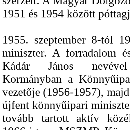
szerzett. A Magyar Dolgozó
1951 és 1954 között póttagj
1955. szeptember 8-tól 1
miniszter. A forradalom é
Kádár János nevével 
Kormányban a Könnyűipar
vezetője (1956-1957), majd
újfent könnyűipari miniszt
tovább tartott aktív közél