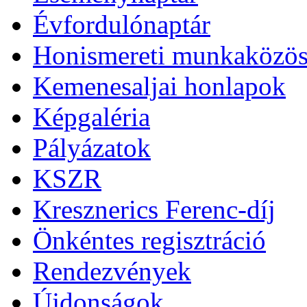
Évfordulónaptár
Honismereti munkaközös
Kemenesaljai honlapok
Képgaléria
Pályázatok
KSZR
Kresznerics Ferenc-díj
Önkéntes regisztráció
Rendezvények
Újdonságok