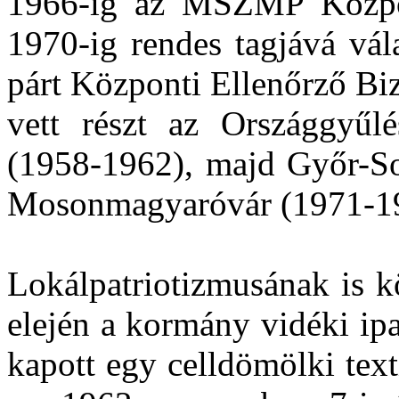
1966-ig az MSZMP Közpon
1970-ig rendes tagjává vál
párt Központi Ellenőrző Bi
vett részt az Országgyűl
(1958-1962), majd Győr-S
Mosonmagyaróvár (1971-19
Lokálpatriotizmusának is k
elején a kormány vidéki ipa
kapott egy celldömölki text