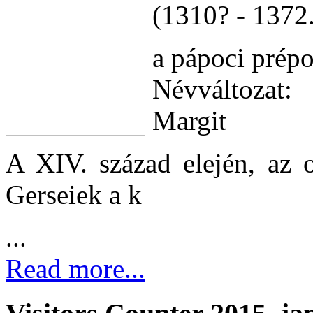
(1310? - 1372.
a pápoci prépo
Névváltozat
Margit
A XIV. század elején, az o
Gerseiek a k
...
Read more...