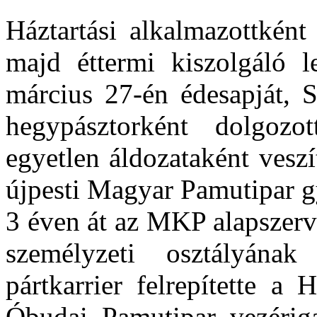
Háztartási alkalmazottként
majd éttermi kiszolgáló 
március 27-én édesapját, 
hegypásztorként dolgozo
egyetlen áldozataként vesz
újpesti Magyar Pamutipar g
3 éven át az MKP alapszerve
személyzeti osztályának
pártkarrier felrepítette a
Óbudai Pamutipar vezérig