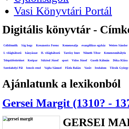
Vasi Könyvtári Portál
Digitális könyvtár - Címk
Celldömölk
Ság hegy
Kresznerics Ferenc
Kemenesalja
evangélikus egyház
Weöres Sándor
I. világháború
bányászat
II. világháború
Tarrósy Imre
Németh Tibor
Kemenesmihályfa
Településtörténet
Keripar
Sükösd József
sport
Vidos József
Guoth Kálmán
Dóka Klára
Szerdahelyi Pál
bencés rend
Vajda Sámuel
Fűzfa Balázs
Vasút
Irodalom
Tilcsik György
Ajánlatunk a lexikonból
Gersei Margit (1310? - 13
GERSEI MA