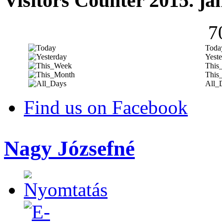
Visitors Counter 2015. ja
7
Toda
Yeste
This
This
All_
Find us on Facebook
Nagy Józsefné