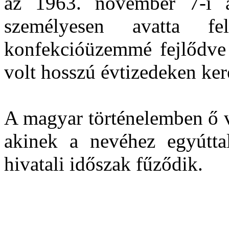
az 1963. november 7-i 
személyesen avatta f
konfekcióüzemmé fejlődve a
volt hosszú évtizedeken ker
A magyar történelemben ő v
akinek a nevéhez egyútta
hivatali időszak fűződik.