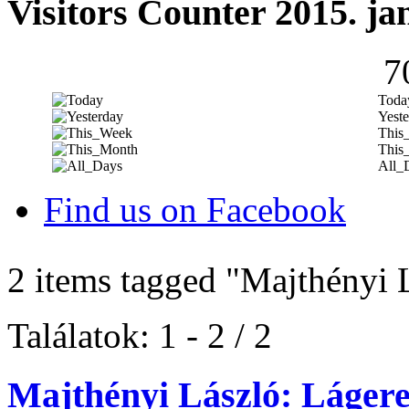
Visitors Counter 2015. ja
7
Toda
Yeste
This
This
All_
Find us on Facebook
2 items tagged
"Majthényi 
Találatok: 1 - 2 / 2
Majthényi László: Láger