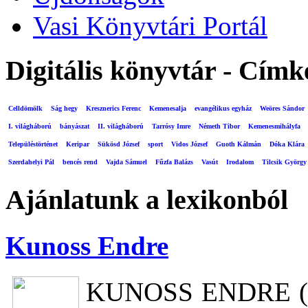
Vasi Könyvtári Portál
Digitális könyvtár - Címk
Celldömölk
Ság hegy
Kresznerics Ferenc
Kemenesalja
evangélikus egyház
Weöres Sándor
I. világháború
bányászat
II. világháború
Tarrósy Imre
Németh Tibor
Kemenesmihályfa
Településtörténet
Keripar
Sükösd József
sport
Vidos József
Guoth Kálmán
Dóka Klára
Szerdahelyi Pál
bencés rend
Vajda Sámuel
Fűzfa Balázs
Vasút
Irodalom
Tilcsik György
Ajánlatunk a lexikonból
Kunoss Endre
KUNOSS ENDRE (Egy