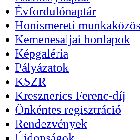
Évfordulónaptár
Honismereti munkaközös
Kemenesaljai honlapok
Képgaléria
Pályázatok
KSZR
Kresznerics Ferenc-díj
Önkéntes regisztráció
Rendezvények
Újdonságok