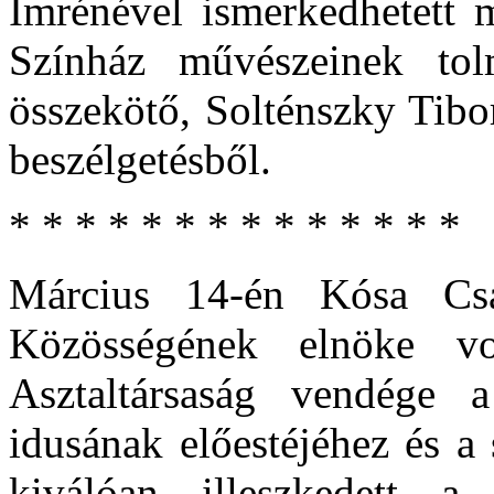
Imrénével ismerkedhetett m
Színház művészeinek tolm
összekötő, Solténszky Tibo
beszélgetésből.
* * * * * * * * * * * * * *
Március 14-én Kósa Cs
Közösségének elnöke vo
Asztaltársaság vendége 
idusának előestéjéhez és a
kiválóan illeszkedett a