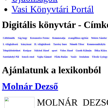
Vasi Könyvtári Portál
Digitális könyvtár - Címk
Celldömölk
Ság hegy
Kresznerics Ferenc
Kemenesalja
evangélikus egyház
Weöres Sándor
I. világháború
bányászat
II. világháború
Tarrósy Imre
Németh Tibor
Kemenesmihályfa
Településtörténet
Keripar
Sükösd József
sport
Vidos József
Guoth Kálmán
Dóka Klára
Szerdahelyi Pál
bencés rend
Vajda Sámuel
Fűzfa Balázs
Vasút
Irodalom
Tilcsik György
Ajánlatunk a lexikonból
Molnár Dezső
MOLNÁR DEZSŐ (