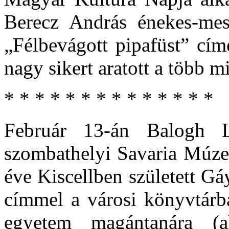
Berecz András énekes-me
„Félbevágott pipafüst” cím
nagy sikert aratott a több 
* * * * * * * * * * * * * *
Február 13-án Balogh L
szombathelyi Savaria Múze
éve Kiscellben született G
címmel a városi könyvtárba
egyetem magántanára (