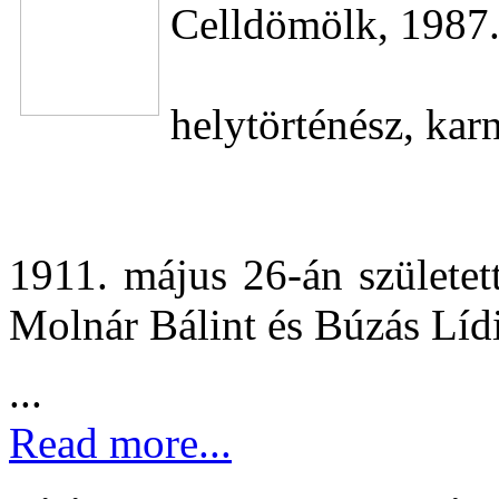
Celldömölk, 1987.
helytörténész, ka
1911. május 26-án születet
Molnár Bálint és Búzás Líd
...
Read more...