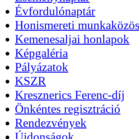
Évfordulónaptár
Honismereti munkaközös
Kemenesaljai honlapok
Képgaléria
Pályázatok
KSZR
Kresznerics Ferenc-díj
Önkéntes regisztráció
Rendezvények
Újdonságok