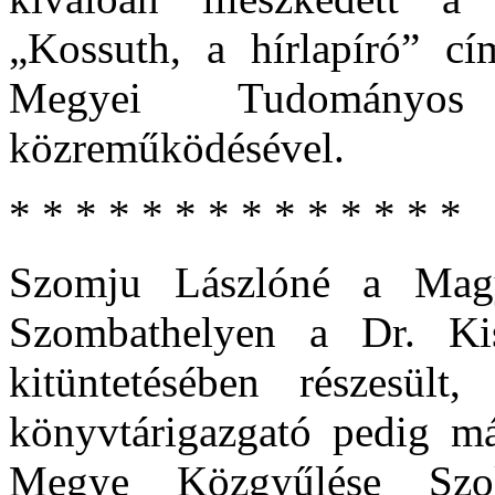
„Kossuth, a hírlapíró” c
Megyei Tudományos I
közreműködésével.
* * * * * * * * * * * * * *
Szomju Lászlóné a Magy
Szombathelyen a Dr. Kis
kitüntetésében részesült
könyvtárigazgató pedig m
Megye Közgyűlése Szolg