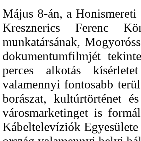
Május 8-án, a Honismereti
Kresznerics Ferenc Kö
munkatársának, Mogyoróssy
dokumentumfilmjét tekint
perces alkotás kísérlet
valamennyi fontosabb terüle
borászat, kultúrtörténet é
városmarketinget is formál
Kábeltelevíziók Egyesülete
ország valamennyi helyi háló