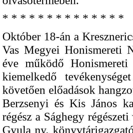
olvasótermében.
* * * * * * * * * * * * * *
Október 18-án a Kreszneric
Vas Megyei Honismereti N
éve működő Honismereti 
kiemelkedő tevékenységet k
követően előadások hangzot
Berzsenyi és Kis János kap
régész a Sághegy régészeti
Gyula ny. könyvtárigazgató