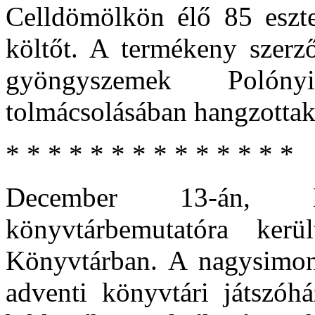
Celldömölkön élő 85 eszt
költőt. A termékeny szerz
gyöngyszemek Polón
tolmácsolásában hangzottak
* * * * * * * * * * * * * *
December 13-án, 
könyvtárbemutatóra ker
Könyvtárban. A nagysimony
adventi könyvtári játszóh