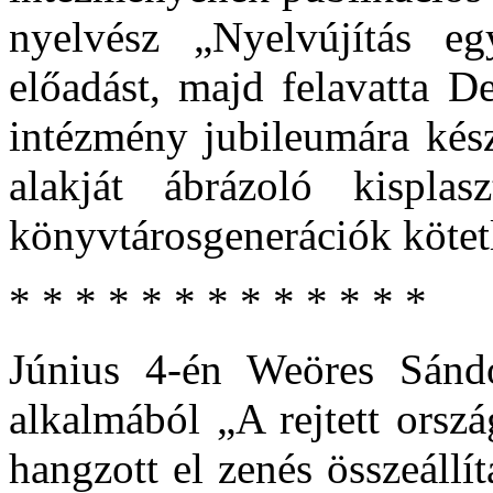
nyelvész „Nyelvújítás e
előadást, majd felavatta D
intézmény jubileumára kész
alakját ábrázoló kispla
könyvtárosgenerációk kötetle
* * * * * * * * * * * * *
Június 4-én Weöres Sándo
alkalmából „A rejtett orsz
hangzott el zenés összeállí