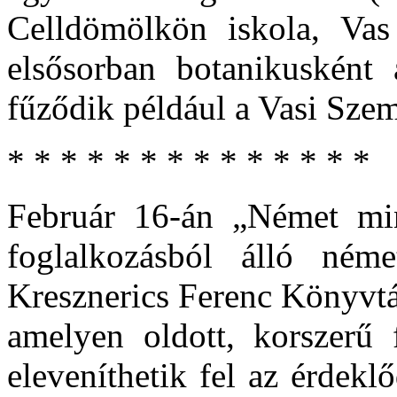
Celldömölkön iskola, Vas
elsősorban botanikusként 
fűződik például a Vasi Szeml
* * * * * * * * * * * * * *
Február 16-án „Német mi
foglalkozásból álló ném
Kresznerics Ferenc Könyvtá
amelyen oldott, korszerű f
eleveníthetik fel az érdekl