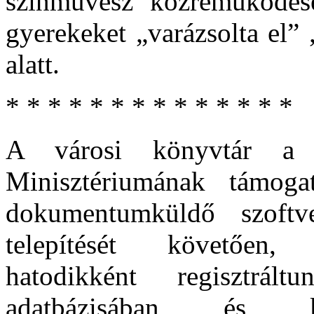
színművész közreműködés
gyerekeket „varázsolta el”
alatt.
* * * * * * * * * * * * * *
A városi könyvtár a 
Minisztériumának támoga
dokumentumküldő szoftv
telepítését követően,
hatodikként regisztrá
adatbázisában és kö