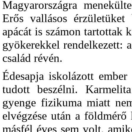
Magyarországra menekültek
Erős vallásos érzületüket
apácát is számon tartottak
gyökerekkel rendelkezett: 
család révén.
Édesapja iskolázott ember 
tudott beszélni. Karmelit
gyenge fizikuma miatt nem
elvégzése után a földmérő 
másfél éves sem volt, amik