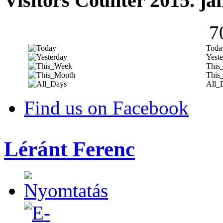
Visitors Counter 2015. ja
7
Toda
Yeste
This
This
All_
Find us on Facebook
Léránt Ferenc