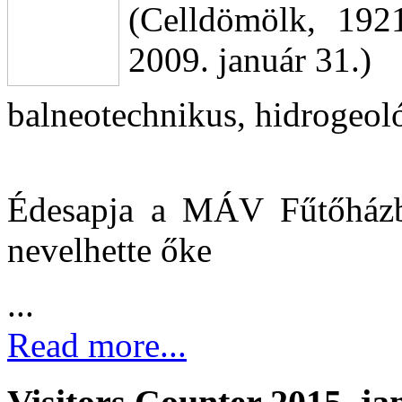
(Celldömölk, 192
2009. január 31.)
balneotechnikus, hidrogeo
Édesapja a MÁV Fűtőházba
nevelhette őke
...
Read more...