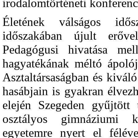
irodalomtörténeti konferen
Életének válságos idős
időszakában újult erőv
Pedagógusi hivatása mell
hagyatékának méltó ápolój
Asztaltársaságban és kivál
hasábjain is gyakran élvez
elején Szegeden gyűjtött 
osztályos gimnáziumi k
egyetemre nyert el féléve