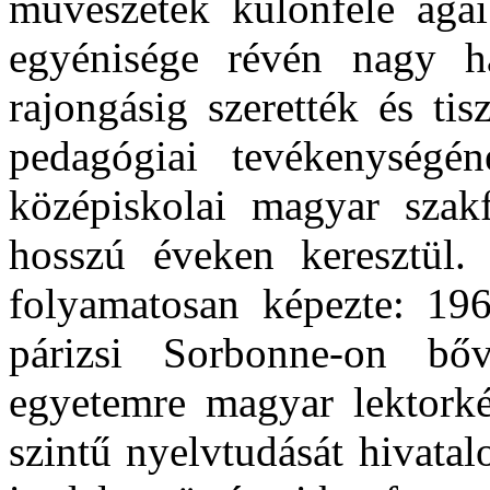
művészetek különféle ágai
egyénisége révén nagy hat
rajongásig szerették és ti
pedagógiai tevékenységé
középiskolai magyar szakfe
hosszú éveken keresztül.
folyamatosan képezte: 196
párizsi Sorbonne-on bőv
egyetemre magyar lektorké
szintű nyelvtudását hivatal