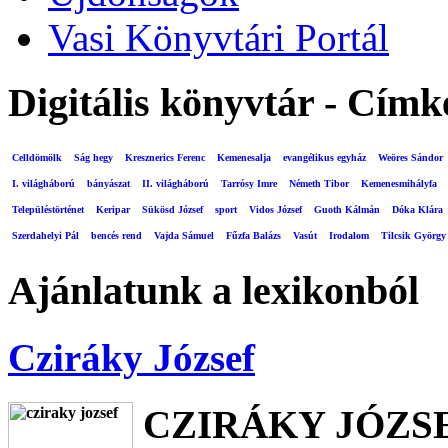
Vasi Könyvtári Portál
Digitális könyvtár - Címk
Celldömölk
Ság hegy
Kresznerics Ferenc
Kemenesalja
evangélikus egyház
Weöres Sándor
I. világháború
bányászat
II. világháború
Tarrósy Imre
Németh Tibor
Kemenesmihályfa
Településtörténet
Keripar
Sükösd József
sport
Vidos József
Guoth Kálmán
Dóka Klára
Szerdahelyi Pál
bencés rend
Vajda Sámuel
Fűzfa Balázs
Vasút
Irodalom
Tilcsik György
Ajánlatunk a lexikonból
Cziráky József
CZIRÁKY JÓZS