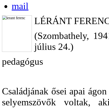
LÉRÁNT FEREN
(Szombathely, 194
július 24.)
pedagógus
Családjának ősei apai ágon 
selyemszövők voltak, ak