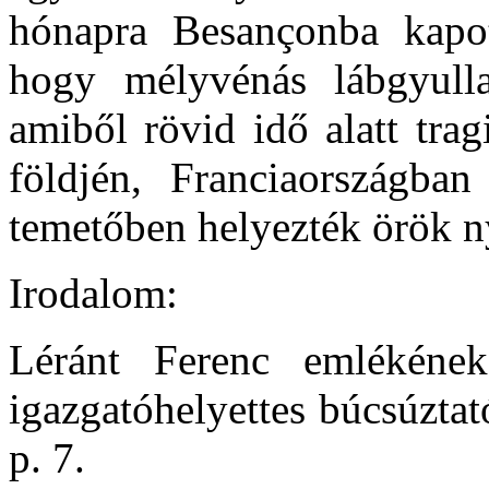
hónapra Besançonba kapot
hogy mélyvénás lábgyullad
amiből rövid idő alatt trag
földjén, Franciaországba
temetőben helyezték örök 
Irodalom:
Léránt Ferenc emlékének
igazgatóhelyettes búcsúztat
p. 7.