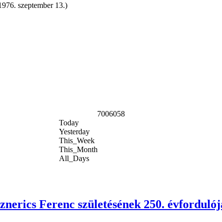
1976. szeptember 13.)
7006058
Today
Yesterday
This_Week
This_Month
All_Days
nerics Ferenc születésének 250. évforduló