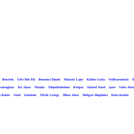
Bencések
Edvi Illés Pál
Berzsenyi Dániel
Nádasdy Lajos
Káldos Gyula
Ostffyasszonyfa
D
abadságharc
Kis János
Oktatás
Településtörténet
Keripar
Sükösd József
sport
Vidos Józse
a Balázs
Vasút
Irodalom
Tilcsik György
Mikes János
Medgyes Magdolna
Könyvkiadás