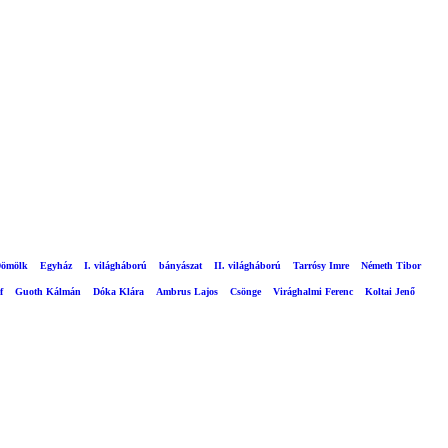
ömölk
Egyház
I. világháború
bányászat
II. világháború
Tarrósy Imre
Németh Tibor
f
Guoth Kálmán
Dóka Klára
Ambrus Lajos
Csönge
Virághalmi Ferenc
Koltai Jenő