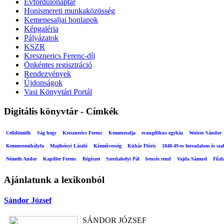
Évfordulónaptár
Honismereti munkaközösség
Kemenesaljai honlapok
Képgaléria
Pályázatok
KSZR
Kresznerics Ferenc-díj
Önkéntes regisztráció
Rendezvények
Újdonságok
Vasi Könyvtári Portál
Digitális könyvtár - Címkék
Celldömölk
Ság hegy
Kresznerics Ferenc
Kemenesalja
evangélikus egyház
Weöres Sándor
Kemenesmihályfa
Majthényi László
Kézművesség
Kühár Flóris
1848-49-es forradalom és sz
Németh Andor
Kapiller Ferenc
Régészet
Szerdahelyi Pál
bencés rend
Vajda Sámuel
Fűzf
Ajánlatunk a lexikonból
Sándor József
SÁNDOR JÓZSEF